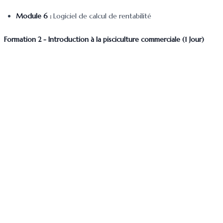
Module 6 :
Logiciel de calcul de rentabilité
Formation 2 - Introduction à la pisciculture commerciale (1 Jour)
Public cible
: nouveaux entrants, petits producteurs ou investisseurs
souhaitant démarrer une ferme piscicole (par ex. au Cameroun).
Contenu :
Module 1
: Principes de base de la pisciculture : espèces
courantes, types de systèmes (bassins, cages, recirculation).
Module 2
: Qualité de l’eau et paramètres clés (oxygène, pH,
température, ammoniac).
Module 3 :
Alimentation & nutrition des poissons : types de
nourriture, fréquence, conversion.
Module 4 :
Sanité piscicole : maladies fréquentes, signes